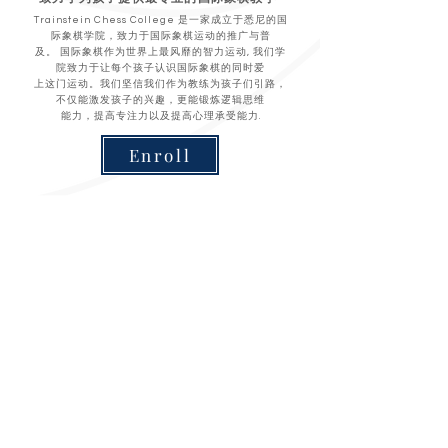
Trainstein Chess College 是⼀家成立于悉尼的国
际象棋学院，致力于国际象棋运动的推广与普
及。 国际象棋作为世界上最风靡的智力运动, 我们学
院致⼒于让每个孩子认识国际象棋的同时爱
上这门运动。我们坚信我们作为教练为孩⼦们引路，
不仅能激发孩子的兴趣，更能锻炼逻辑思维
能力，提高专注力以及提高心理承受能力.
Enroll