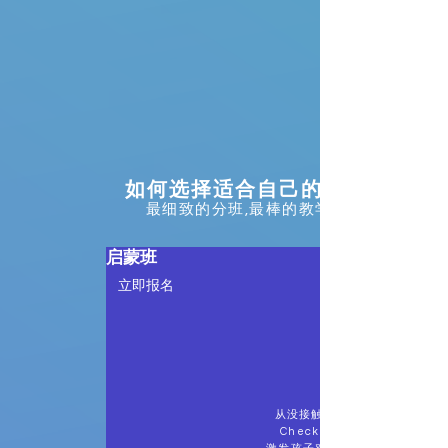
如何选择适合自己的课程
最细致的分班,最棒的教学.
启蒙班
立即报名
从没接触过国际象棋的小孩⼦，
Checkmate（将杀），有趣